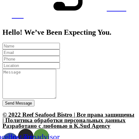
Call Us
Now
Hello! We’ve Been Expecting You.
Send Message
© 2022 Reef Seafood Bistro | Все права защищены
| Политика обработки персональных данных
Разработано с любовью в K.Sud Agency
acebook-
Instagram
Tripadvisor